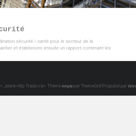
curité
nation sécurité / santé pour le secteur de la
antier et établissons ensuite un rapport contenant les
get= _blank>Wp Trads</a>. Thème
par ThemeGrill Propulsé par
Ample
Wor