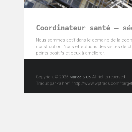
Coordinateur santé –
sé
Nous sommes actif dans le domaine de la coordi
construction. Nous effectuons des visites de ch
points positifs et ceux à améliorer.
Copyright © 2026
. All rights reserved.
Maricq & Co
Traduit par <a href="http://www.wptrads.com" tar